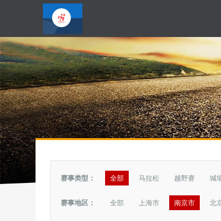
赛事类型：
全部
马拉松
越野赛
城
赛事地区：
全部
上海市
南京市
北