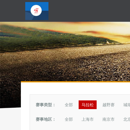
赛事类型：
全部
马拉松
越野赛
城
赛事地区：
全部
上海市
南京市
北