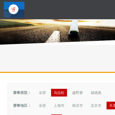
赛事类型：
全部
马拉松
越野赛
城墙跑
赛事地区：
全部
上海市
南京市
北京市
天